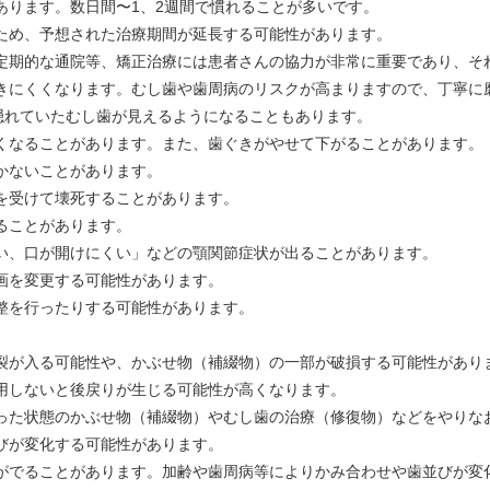
あります。数日間〜1、2週間で慣れることが多いです。
ため、予想された治療期間が延長する可能性があります。
、定期的な通院等、矯正治療には患者さんの協力が非常に重要であり、そ
磨きにくくなります。むし歯や歯周病のリスクが高まりますので、丁寧に
隠れていたむし歯が見えるようになることもあります。
短くなることがあります。また、歯ぐきがやせて下がることがあります。
かないことがあります。
を受けて壊死することがあります。
ることがあります。
い、口が開けにくい」などの顎関節症状が出ることがあります。
画を変更する可能性があります。
整を行ったりする可能性があります。
亀裂が入る可能性や、かぶせ物（補綴物）の一部が破損する可能性があり
用しないと後戻りが生じる可能性が高くなります。
合った状態のかぶせ物（補綴物）やむし歯の治療（修復物）などをやりな
びが変化する可能性があります。
響がでることがあります。加齢や歯周病等によりかみ合わせや歯並びが変