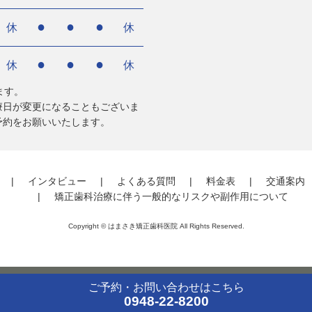
●
●
●
休
休
●
●
●
休
休
ます。
療日が変更になることもございま
予約をお願いいたします。
インタビュー
よくある質問
料金表
交通案内
矯正歯科治療に伴う一般的なリスクや副作用について
Copyright © はまさき矯正歯科医院 All Rights Reserved.
ご予約・お問い合わせ
はこちら
0948-22-8200