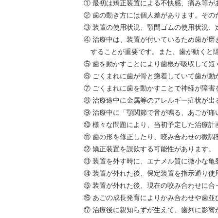
① 最初は矯正装置による不快感、痛み等が
② 歯の動き方には個人差があります。その
③ 装置の使用状況、顎間ゴムの使用状況
④ 治療中は、装置が付いているため歯が
することが重要です。また、歯が動くと
⑤ 歯を動かすことにより歯根が吸収して
⑥ ごくまれに歯が骨と癒着していて歯が動
⑦ ごくまれに歯を動かすことで神経が障害
⑧ 治療途中に金属等のアレルギー症状が出
⑨ 治療中に「顎関節で音が鳴る、あごが痛
⑩ 様々な問題により、当初予定した治療計
⑪ 歯の形を修正したり、咬み合わせの微調
⑫ 矯正装置を誤飲する可能性があります。
⑬ 装置を外す時に、エナメル質に微小な
⑭ 装置が外れた後、保定装置を指示通り使
⑮ 装置が外れた後、現在の咬み合わせに
⑯ あごの成長発育によりかみ合わせや歯並
⑰ 治療後に親知らずが生えて、歯列に影