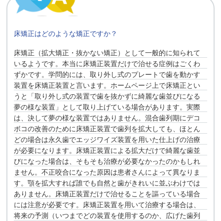
床矯正はどのような矯正ですか？
床矯正（拡大矯正・抜かない矯正）として一般的に知られて
いるようです。本当に床矯正装置だけで治せる症例はごくわ
ずかです。学問的には、取り外し式のプレートで歯を動かす
装置を床矯正装置と言います。ホームページ上で床矯正とい
うと「取り外し式の装置で歯を抜かずに綺麗な歯並びになる
夢の様な装置」として取り上げている場合があります。実際
は、決して夢の様な装置ではありません。混合歯列期にデコ
ボコの改善のために床矯正装置で歯列を拡大しても、ほとん
どの場合は永久歯でエッジワイズ装置を用いた仕上げの治療
が必要になります。床矯正装置による拡大だけで綺麗な歯並
びになった場合は、そもそも治療が必要なかったのかもしれ
ません。不正咬合になった原因は患者さんによって異なりま
す。顎を拡大すれば誰でも自然と歯がきれいに並ぶわけでは
ありません。床矯正装置だけで治せることを謳っている場合
には注意が必要です。床矯正装置を用いて治療する場合は、
将来の予測（いつまでどの装置を使用するのか、広げた歯列