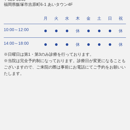
福岡県飯塚市吉原町6-1 あいタウン4F
月
火
水
木
金
土
日
祝
10:00～12:00
●
●
●
●
●
●
休
休
14:00～18:00
●
●
●
●
●
●
休
休
※日曜日は第1・第3のみ診療を行っております。
※当院は完全予約制になっております。診療日が変更になることも
ございますので、ご来院の際は事前にお電話にてご予約をお願いい
たします。